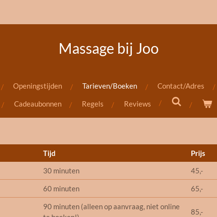
Massage bij Joo
Openingstijden
Tarieven/Boeken
Contact/Adres
Cadeaubonnen
Regels
Reviews
Tijd
Prijs
30 minuten
45,-
60 minuten
65,-
90 minuten (alleen op aanvraag, niet online
85,-