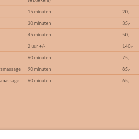
te boeken!)
15 minuten
20,-
30 minuten
35,-
45 minuten
50,-
2 uur +/-
140,-
60 minuten
75,-
ngsmassage
90 minuten
85,-
gsmassage
60 minuten
65,-