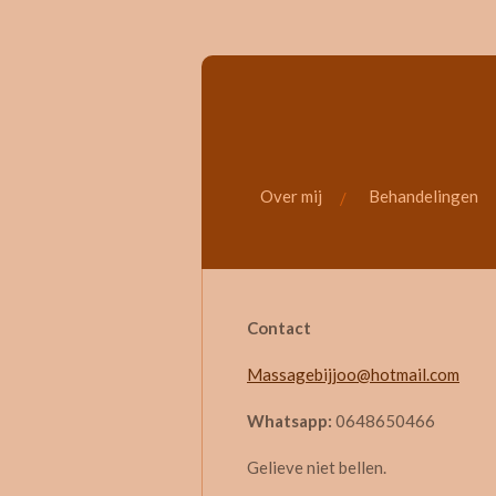
Ga
direct
naar
de
hoofdinhoud
Over mij
Behandelingen
Contact
Massagebijjoo@hotmail.com
Whatsapp:
0648650466
Gelieve niet bellen.